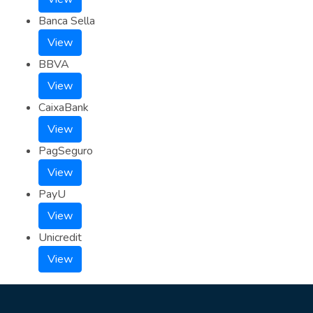
Banca Sella
View
BBVA
View
CaixaBank
View
PagSeguro
View
PayU
View
Unicredit
View